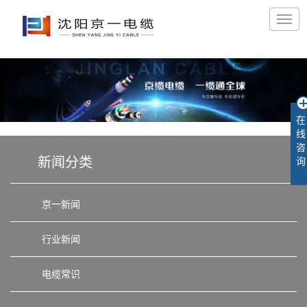
在
线
咨
新闻分类
询
京一新闻
行业新闻
电缆常识