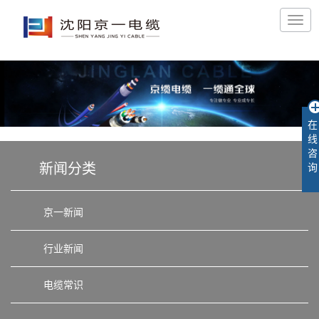
在
线
咨
新闻分类
询
京一新闻
行业新闻
电缆常识