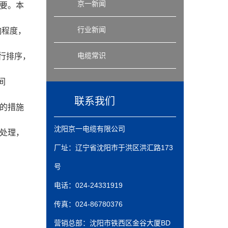
京一新闻
要。本
行业新闻
响程度，
电缆常识
行排序，
间
联系我们
的措施
沈阳京一电缆有限公司
处理，
厂址：辽宁省沈阳市于洪区洪汇路173
号
电话：024-24331919
传真：024-86780376
营销总部：沈阳市铁西区金谷大厦BD