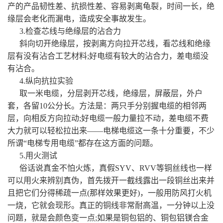
产的产品韧性差、抗损性差、容易剥离龟裂，时间一长，绝
缘层会老化而漏电，造成安全事故发生。
3.检查芯线与绝缘层的沾合力
斜向切开绝缘层，按剥离方向拉开芯线，看芯线和绝缘
层有没有沾合工艺材料;好电缆有较大的沾合力，差电缆没
有沾合。
4.纵向抗拉实验
取一米电缆，分层剥开芯线，绝缘层，屏蔽层，外户
套，各留10公分长。方法是：两只手分别握电缆的相邻两
层，向相反方向拉动;好电缆一般力量拉不动，差电缆不费
大力就可以轻松拉出来——电梯电缆这一条十分重要，不少
所谓“电梯专用电缆”都存在这方面的问题。
5.用火测试
俗话说真金不怕火炼，真假SYV、RVV等铜丝线也一样
可以用火来辨别真伪，首先拨开一截线露出一段铜丝出来并
且把它们分得稀疏一点(那样效果更好)，一般用防风打火机
一烧，它就会现形。真正的铜线非常耐高温，一分钟以上没
问题，就是会颜色变一点;如果是铜包铝的、铜包铝镁合金