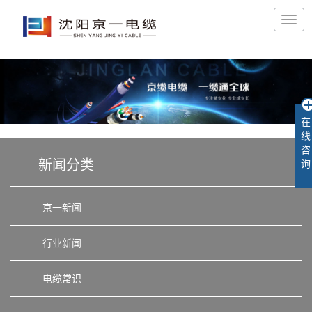
在
线
咨
新闻分类
询
京一新闻
行业新闻
电缆常识