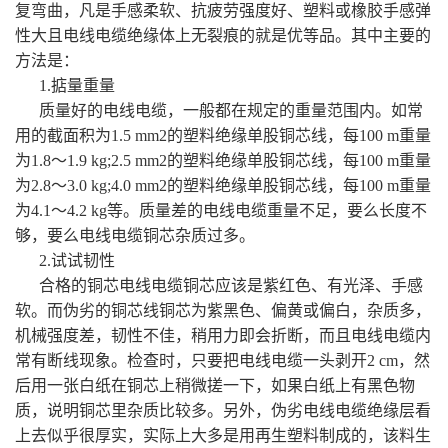
复弯曲，凡是手感柔软、抗疲劳强度好、塑料或橡胶手感弹
性大且电线电缆绝缘体上无裂痕的就是优等品。其中主要的
方法是：
1.掂量重量
质量好的电线电缆，一般都在规定的重量范围内。如常
用的截面积为1.5 mm2的塑料绝缘单股铜芯线，每100 m重量
为1.8～1.9 kg;2.5 mm2的塑料绝缘单股铜芯线，每100 m重量
为2.8～3.0 kg;4.0 mm2的塑料绝缘单股铜芯线，每100 m重量
为4.1～4.2 kg等。质量差的电线电缆重量不足，要么长度不
够，要么电线电缆铜芯杂质过多。
2.试试韧性
合格的铜芯电线电缆铜芯应该是紫红色、有光泽、手感
软。而伪劣的铜芯线铜芯为紫黑色、偏黄或偏白，杂质多，
机械强度差，韧性不佳，稍用力即会折断，而且电线电缆内
常有断线现象。检查时，只要把电线电缆一头剥开2 cm，然
后用一张白纸在铜芯上稍微搓一下，如果白纸上有黑色物
质，说明铜芯里杂质比较多。另外，伪劣电线电缆绝缘层看
上去似乎很厚实，实际上大多是用再生塑料制成的，该料生