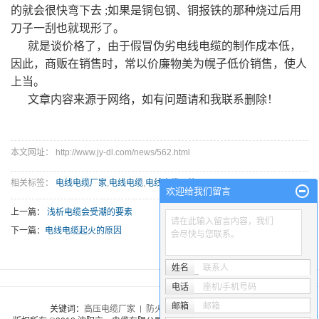
的就会很快弯下去 ;如果是铜包钢、铜报铁的那种烧过后用
刀子一刮也就现形了。
就是谈价格了，由于假冒伪劣电线电缆的制作成本低，
因此，商贩在销售时，常以价廉物美为幌子低价销售，使人
上当。
文章内容来源于网络，如有问题请和我联系删除！
本文网址： http://www.jy-dl.com/news/562.html
相关标签：
电线电缆厂家
,
电线电缆
,
电线电缆价格
欢迎给我们留言
上一篇：
浅析电缆会受潮的要素
请在此输入留言内容，我们
下一篇：
电线电缆起火的原因
会尽快与您联系。
姓名
联系人
电话
座机/手机号码
邮箱
邮箱
关键词：
高压电缆厂家
防火电缆厂家
电线电缆厂家