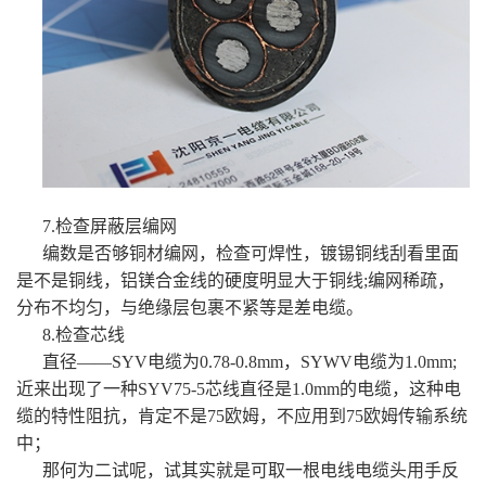
7.检查屏蔽层编网
编数是否够铜材编网，检查可焊性，镀锡铜线刮看里面
是不是铜线，铝镁合金线的硬度明显大于铜线;编网稀疏，
分布不均匀，与绝缘层包裹不紧等是差电缆。
8.检查芯线
直径——SYV电缆为0.78-0.8mm，SYWV电缆为1.0mm;
近来出现了一种SYV75-5芯线直径是1.0mm的电缆，这种电
缆的特性阻抗，肯定不是75欧姆，不应用到75欧姆传输系统
中；
那何为二试呢，试其实就是可取一根电线电缆头用手反