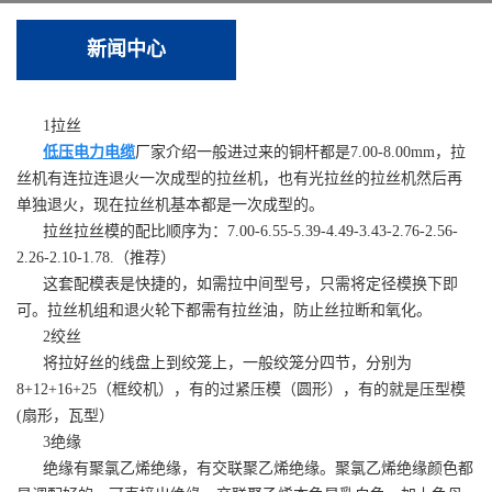
新闻中心
1拉丝
低压电力电缆
厂家介绍一般进过来的铜杆都是7.00-8.00mm，拉
丝机有连拉连退火一次成型的拉丝机，也有光拉丝的拉丝机然后再
单独退火，现在拉丝机基本都是一次成型的。
拉丝拉丝模的配比顺序为：7.00-6.55-5.39-4.49-3.43-2.76-2.56-
2.26-2.10-1.78.（推荐）
这套配模表是快捷的，如需拉中间型号，只需将定径模换下即
可。拉丝机组和退火轮下都需有拉丝油，防止丝拉断和氧化。
2绞丝
将拉好丝的线盘上到绞笼上，一般绞笼分四节，分别为
8+12+16+25（框绞机），有的过紧压模（圆形），有的就是压型模
(扇形，瓦型）
3绝缘
绝缘有聚氯乙烯绝缘，有交联聚乙烯绝缘。聚氯乙烯绝缘颜色都