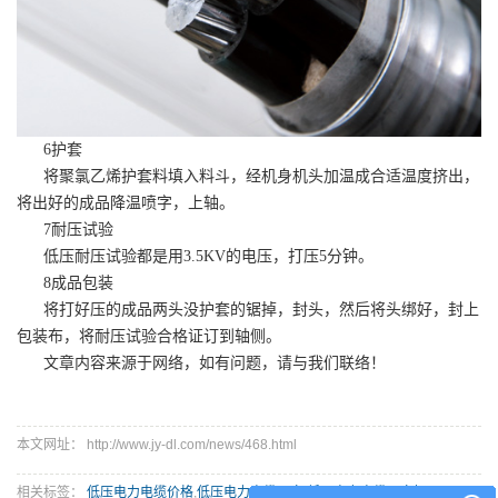
6护套
将聚氯乙烯护套料填入料斗，经机身机头加温成合适温度挤出，
将出好的成品降温喷字，上轴。
7耐压试验
低压耐压试验都是用3.5KV的电压，打压5分钟。
8成品包装
将打好压的成品两头没护套的锯掉，封头，然后将头绑好，封上
包装布，将耐压试验合格证订到轴侧。
文章内容来源于网络，如有问题，请与我们联络！
本文网址： http://www.jy-dl.com/news/468.html
相关标签：
低压电力电缆价格
,
低压电力电缆厂家
,
低压电力电缆哪家好