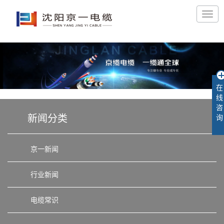
在
线
咨
新闻分类
询
京一新闻
行业新闻
电缆常识